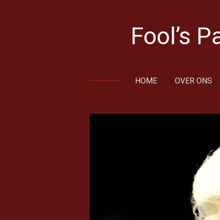
Ga
direct
Fool’s P
naar
de
hoofdinhoud
HOME
OVER ONS