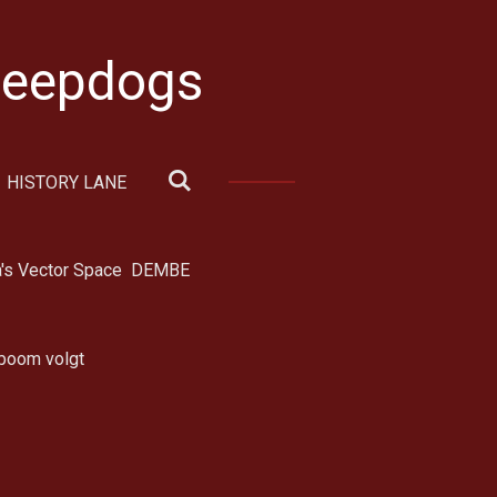
sheepdogs
HISTORY LANE
a's Vector Space DEMBE
boom volgt