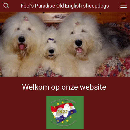
Fool’s Paradise Old English sheepdogs
Ga
direct
naar
de
hoofdinhoud
Welkom op onze website