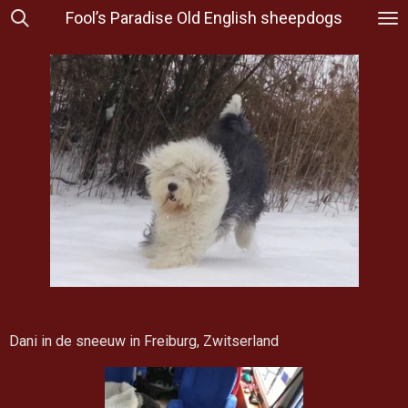
Fool’s Paradise Old English sheepdogs
Ga
direct
naar
de
hoofdinhoud
Dani in de sneeuw in Freiburg, Zwitserland